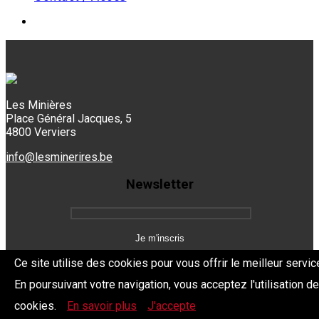
Les Minières
Place Général Jacques, 5
4800 Verviers
info@lesminerires.be
Newsletter
Ce site utilise des cookies pour vous offrir le meilleur servic
En poursuivant votre navigation, vous acceptez l'utilisation d
Copyright 2026 Les Mine'Rires -
Politique de confidentialité
cookies.
En savoir plus
J'accepte
Dev.
BYTHEevent.be