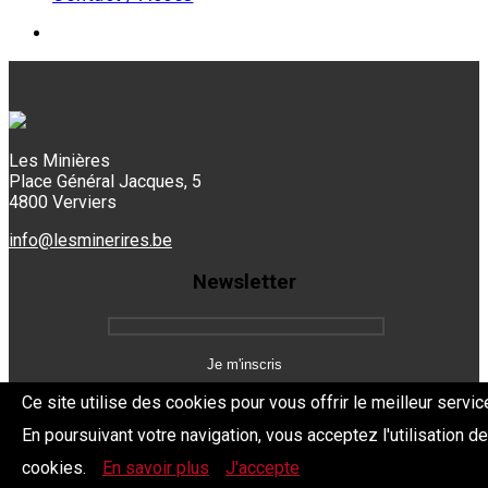
Les Minières
Place Général Jacques, 5
4800 Verviers
info@lesminerires.be
Newsletter
Ce site utilise des cookies pour vous offrir le meilleur servic
En poursuivant votre navigation, vous acceptez l'utilisation d
Copyright 2026 Les Mine'Rires -
Politique de confidentialité
cookies.
En savoir plus
J'accepte
Dev.
BYTHEevent.be