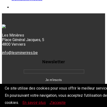
Les Minières
Place Général Jacques, 5
4800 Verviers
info@lesminerires.be
Newsletter
Ce site utilise des cookies pour vous offrir le meilleur servic
En poursuivant votre navigation, vous acceptez l'utilisation d
Copyright 2026 Les Mine'Rires -
Politique de confidentialité
cookies.
En savoir plus
J'accepte
Dev.
BYTHEevent.be