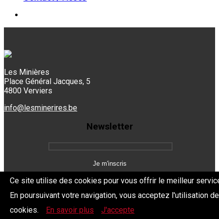
Les Minières
Place Général Jacques, 5
4800 Verviers
info@lesminerires.be
Newsletter
Ce site utilise des cookies pour vous offrir le meilleur servic
En poursuivant votre navigation, vous acceptez l'utilisation d
Copyright 2026 Les Mine'Rires -
Politique de confidentialité
cookies.
En savoir plus
J'accepte
Dev.
BYTHEevent.be