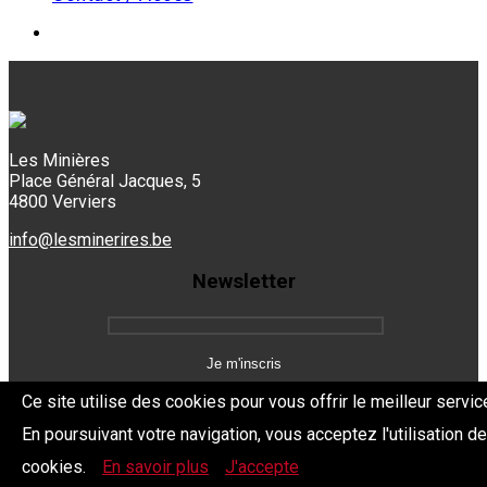
Les Minières
Place Général Jacques, 5
4800 Verviers
info@lesminerires.be
Newsletter
Ce site utilise des cookies pour vous offrir le meilleur servic
En poursuivant votre navigation, vous acceptez l'utilisation d
Copyright 2026 Les Mine'Rires -
Politique de confidentialité
cookies.
En savoir plus
J'accepte
Dev.
BYTHEevent.be