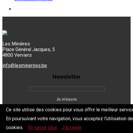
Les Minières
Place Général Jacques, 5
4800 Verviers
info@lesminerires.be
Newsletter
Ce site utilise des cookies pour vous offrir le meilleur servic
En poursuivant votre navigation, vous acceptez l'utilisation d
Copyright 2026 Les Mine'Rires -
Politique de confidentialité
cookies.
En savoir plus
J'accepte
Dev.
BYTHEevent.be