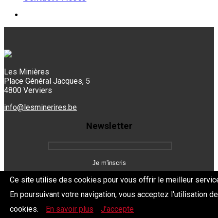
Les Minières
Place Général Jacques, 5
4800 Verviers
info@lesminerires.be
Newsletter
Ce site utilise des cookies pour vous offrir le meilleur servic
En poursuivant votre navigation, vous acceptez l'utilisation d
Copyright 2026 Les Mine'Rires -
Politique de confidentialité
cookies.
En savoir plus
J'accepte
Dev.
BYTHEevent.be