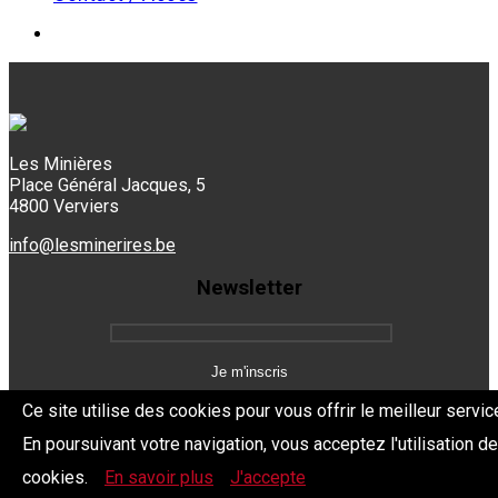
Les Minières
Place Général Jacques, 5
4800 Verviers
info@lesminerires.be
Newsletter
Ce site utilise des cookies pour vous offrir le meilleur servic
En poursuivant votre navigation, vous acceptez l'utilisation d
Copyright 2026 Les Mine'Rires -
Politique de confidentialité
cookies.
En savoir plus
J'accepte
Dev.
BYTHEevent.be