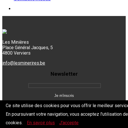
Les Minières
Place Général Jacques, 5
4800 Verviers
info@lesminerires.be
Newsletter
Ce site utilise des cookies pour vous offrir le meilleur servic
En poursuivant votre navigation, vous acceptez l'utilisation d
Copyright 2026 Les Mine'Rires -
Politique de confidentialité
cookies.
En savoir plus
J'accepte
Dev.
BYTHEevent.be