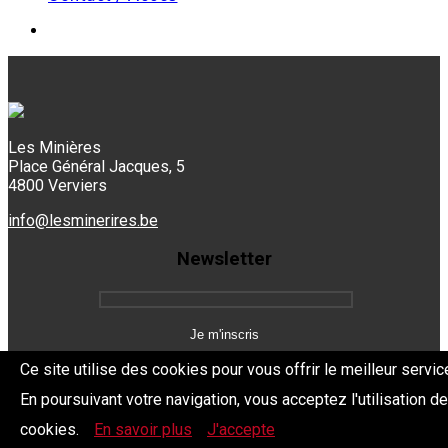
Les Minières
Place Général Jacques, 5
4800 Verviers
info@lesminerires.be
Newsletter
Ce site utilise des cookies pour vous offrir le meilleur servic
En poursuivant votre navigation, vous acceptez l'utilisation d
Copyright 2026 Les Mine'Rires -
Politique de confidentialité
cookies.
En savoir plus
J'accepte
Dev.
BYTHEevent.be