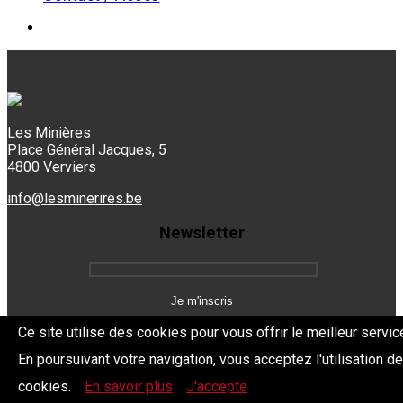
Les Minières
Place Général Jacques, 5
4800 Verviers
info@lesminerires.be
Newsletter
Ce site utilise des cookies pour vous offrir le meilleur servic
En poursuivant votre navigation, vous acceptez l'utilisation d
Copyright 2026 Les Mine'Rires -
Politique de confidentialité
cookies.
En savoir plus
J'accepte
Dev.
BYTHEevent.be