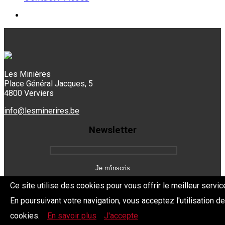
Les Minières
Place Général Jacques, 5
4800 Verviers
info@lesminerires.be
Newsletter
Ce site utilise des cookies pour vous offrir le meilleur servic
En poursuivant votre navigation, vous acceptez l'utilisation d
Copyright 2026 Les Mine'Rires -
Politique de confidentialité
cookies.
En savoir plus
J'accepte
Dev.
BYTHEevent.be