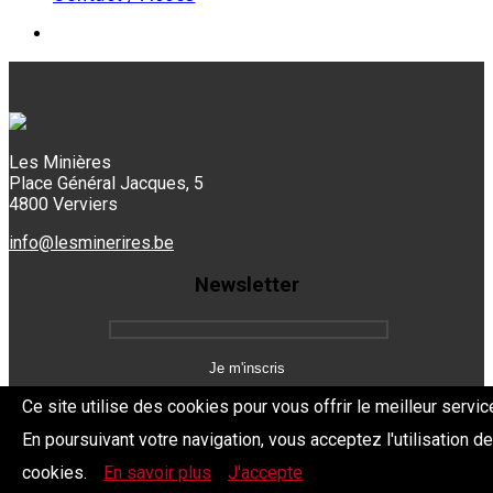
Les Minières
Place Général Jacques, 5
4800 Verviers
info@lesminerires.be
Newsletter
Ce site utilise des cookies pour vous offrir le meilleur servic
En poursuivant votre navigation, vous acceptez l'utilisation d
Copyright 2026 Les Mine'Rires -
Politique de confidentialité
cookies.
En savoir plus
J'accepte
Dev.
BYTHEevent.be