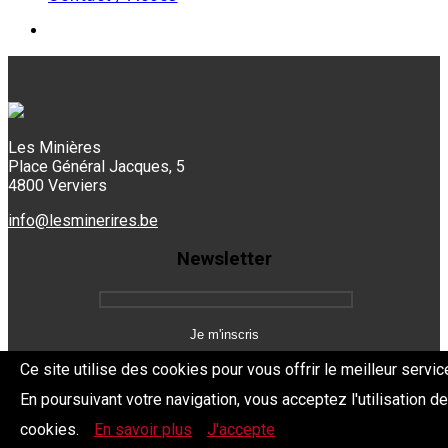
Les Minières
Place Général Jacques, 5
4800 Verviers
info@lesminerires.be
Newsletter
Ce site utilise des cookies pour vous offrir le meilleur servic
En poursuivant votre navigation, vous acceptez l'utilisation d
Copyright 2026 Les Mine'Rires -
Politique de confidentialité
cookies.
En savoir plus
J'accepte
Dev.
BYTHEevent.be