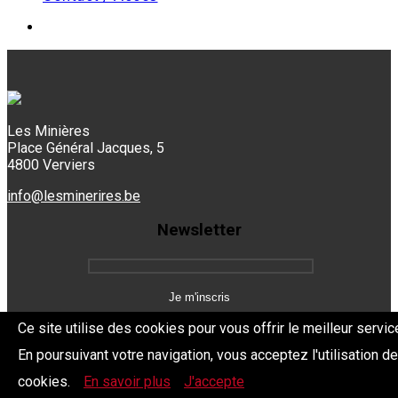
Les Minières
Place Général Jacques, 5
4800 Verviers
info@lesminerires.be
Newsletter
Ce site utilise des cookies pour vous offrir le meilleur servic
En poursuivant votre navigation, vous acceptez l'utilisation d
Copyright 2026 Les Mine'Rires -
Politique de confidentialité
cookies.
En savoir plus
J'accepte
Dev.
BYTHEevent.be