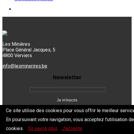
Les Minières
Place Général Jacques, 5
4800 Verviers
info@lesminerires.be
Newsletter
Ce site utilise des cookies pour vous offrir le meilleur servic
En poursuivant votre navigation, vous acceptez l'utilisation d
Copyright 2026 Les Mine'Rires -
Politique de confidentialité
cookies.
En savoir plus
J'accepte
Dev.
BYTHEevent.be