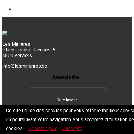
Les Minières
Place Général Jacques, 5
4800 Verviers
info@lesminerires.be
Newsletter
Ce site utilise des cookies pour vous offrir le meilleur servic
En poursuivant votre navigation, vous acceptez l'utilisation d
Copyright 2026 Les Mine'Rires -
Politique de confidentialité
cookies.
En savoir plus
J'accepte
Dev.
BYTHEevent.be