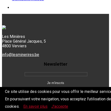
Les Minières
Place Général Jacques, 5
4800 Verviers
info@lesminerires.be
Newsletter
Ce site utilise des cookies pour vous offrir le meilleur servic
En poursuivant votre navigation, vous acceptez l'utilisation d
Copyright 2026 Les Mine'Rires -
Politique de confidentialité
cookies.
En savoir plus
J'accepte
Dev.
BYTHEevent.be