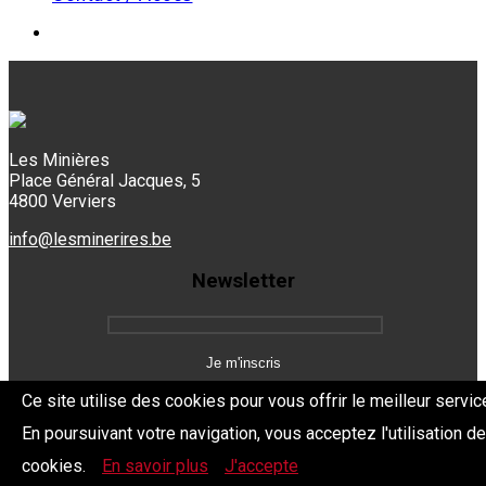
Les Minières
Place Général Jacques, 5
4800 Verviers
info@lesminerires.be
Newsletter
Ce site utilise des cookies pour vous offrir le meilleur servic
En poursuivant votre navigation, vous acceptez l'utilisation d
Copyright 2026 Les Mine'Rires -
Politique de confidentialité
cookies.
En savoir plus
J'accepte
Dev.
BYTHEevent.be