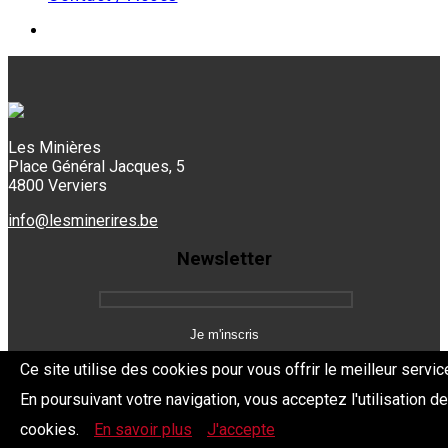
Les Minières
Place Général Jacques, 5
4800 Verviers
info@lesminerires.be
Newsletter
Ce site utilise des cookies pour vous offrir le meilleur servic
En poursuivant votre navigation, vous acceptez l'utilisation d
Copyright 2026 Les Mine'Rires -
Politique de confidentialité
cookies.
En savoir plus
J'accepte
Dev.
BYTHEevent.be