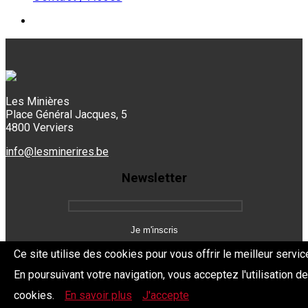
Les Minières
Place Général Jacques, 5
4800 Verviers
info@lesminerires.be
Newsletter
Ce site utilise des cookies pour vous offrir le meilleur servic
En poursuivant votre navigation, vous acceptez l'utilisation d
Copyright 2026 Les Mine'Rires -
Politique de confidentialité
cookies.
En savoir plus
J'accepte
Dev.
BYTHEevent.be