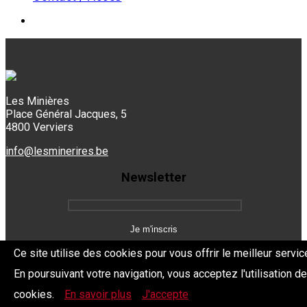
Les Minières
Place Général Jacques, 5
4800 Verviers
info@lesminerires.be
Newsletter
Ce site utilise des cookies pour vous offrir le meilleur servic
En poursuivant votre navigation, vous acceptez l'utilisation d
Copyright 2026 Les Mine'Rires -
Politique de confidentialité
cookies.
En savoir plus
J'accepte
Dev.
BYTHEevent.be