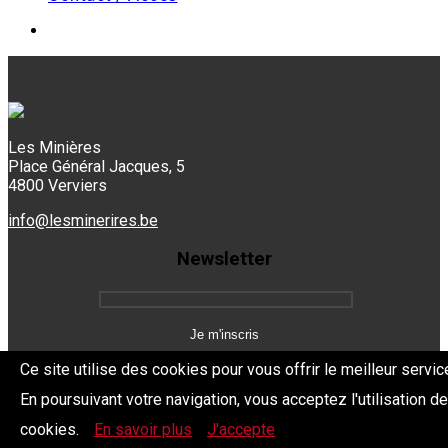
Les Minières
Place Général Jacques, 5
4800 Verviers
info@lesminerires.be
Newsletter
Ce site utilise des cookies pour vous offrir le meilleur servic
En poursuivant votre navigation, vous acceptez l'utilisation d
Copyright 2026 Les Mine'Rires -
Politique de confidentialité
cookies.
En savoir plus
J'accepte
Dev.
BYTHEevent.be