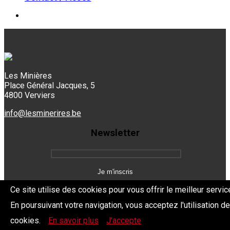
Les Minières
Place Général Jacques, 5
4800 Verviers
info@lesminerires.be
Newsletter
Ce site utilise des cookies pour vous offrir le meilleur servic
En poursuivant votre navigation, vous acceptez l'utilisation d
Copyright 2026 Les Mine'Rires -
Politique de confidentialité
cookies.
En savoir plus
J'accepte
Dev.
BYTHEevent.be