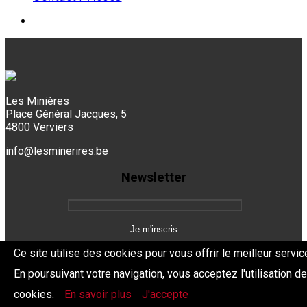
Les Minières
Place Général Jacques, 5
4800 Verviers
info@lesminerires.be
Newsletter
Ce site utilise des cookies pour vous offrir le meilleur servic
En poursuivant votre navigation, vous acceptez l'utilisation d
Copyright 2026 Les Mine'Rires -
Politique de confidentialité
cookies.
En savoir plus
J'accepte
Dev.
BYTHEevent.be