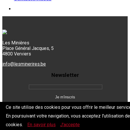
Les Minières
Place Général Jacques, 5
4800 Verviers
info@lesminerires.be
Newsletter
Ce site utilise des cookies pour vous offrir le meilleur servic
En poursuivant votre navigation, vous acceptez l'utilisation d
Copyright 2026 Les Mine'Rires -
Politique de confidentialité
cookies.
En savoir plus
J'accepte
Dev.
BYTHEevent.be