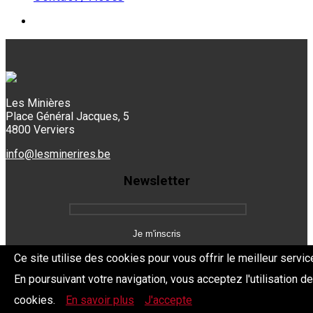
Les Minières
Place Général Jacques, 5
4800 Verviers
info@lesminerires.be
Newsletter
Ce site utilise des cookies pour vous offrir le meilleur servic
En poursuivant votre navigation, vous acceptez l'utilisation d
Copyright 2026 Les Mine'Rires -
Politique de confidentialité
cookies.
En savoir plus
J'accepte
Dev.
BYTHEevent.be