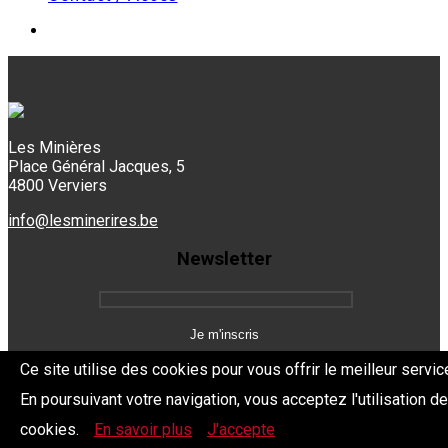
Les Minières
Place Général Jacques, 5
4800 Verviers
info@lesminerires.be
Newsletter
Ce site utilise des cookies pour vous offrir le meilleur servic
En poursuivant votre navigation, vous acceptez l'utilisation d
Copyright 2026 Les Mine'Rires -
Politique de confidentialité
cookies.
En savoir plus
J'accepte
Dev.
BYTHEevent.be