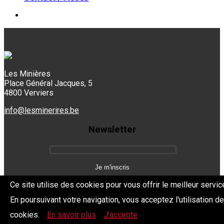
Les Minières
Place Général Jacques, 5
4800 Verviers
info@lesminerires.be
Newsletter
Ce site utilise des cookies pour vous offrir le meilleur servic
En poursuivant votre navigation, vous acceptez l'utilisation d
Copyright 2026 Les Mine'Rires -
Politique de confidentialité
cookies.
En savoir plus
J'accepte
Dev.
BYTHEevent.be