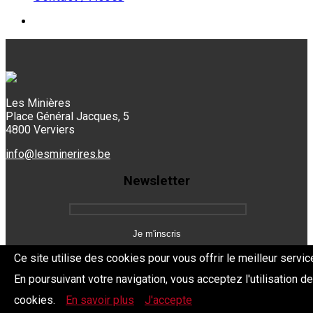
Les Minières
Place Général Jacques, 5
4800 Verviers
info@lesminerires.be
Newsletter
Ce site utilise des cookies pour vous offrir le meilleur servic
En poursuivant votre navigation, vous acceptez l'utilisation d
Copyright 2026 Les Mine'Rires -
Politique de confidentialité
cookies.
En savoir plus
J'accepte
Dev.
BYTHEevent.be