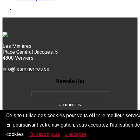
Les Minières
Place Général Jacques, 5
4800 Verviers
info@lesminerires.be
Newsletter
Ce site utilise des cookies pour vous offrir le meilleur servic
En poursuivant votre navigation, vous acceptez l'utilisation d
Copyright 2026 Les Mine'Rires -
Politique de confidentialité
cookies.
En savoir plus
J'accepte
Dev.
BYTHEevent.be