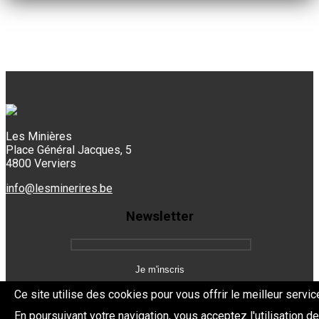
Les Minières
Place Général Jacques, 5
4800 Verviers
info@lesminerires.be
Newsletter
Ce site utilise des cookies pour vous offrir le meilleur servic
En poursuivant votre navigation, vous acceptez l'utilisation d
Copyright 2026 Les Mine'Rires -
Politique de confidentialité