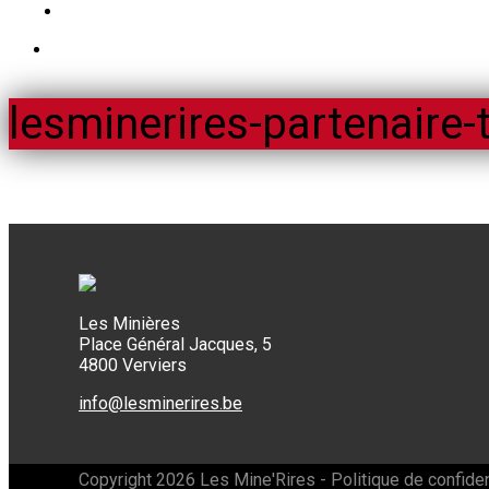
lesminerires-partenaire-
Les Minières
Place Général Jacques, 5
4800 Verviers
info@lesminerires.be
Copyright 2026 Les Mine'Rires -
Politique de confiden