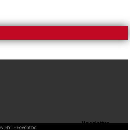
Newsletter
ev.
BYTHEevent.be