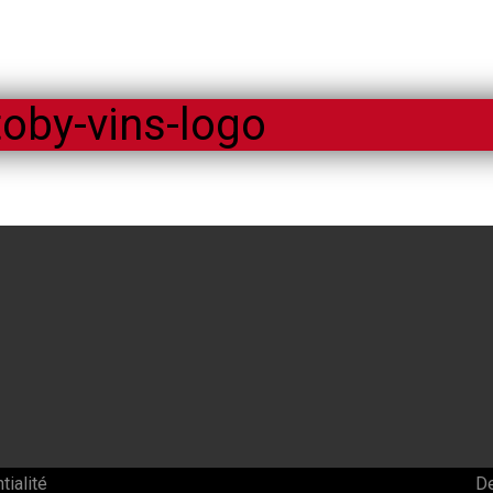
toby-vins-logo
tialité
D