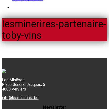
lesminerires-partenaire-
toby-vins
Les Minières
Place Général Jacques, 5
4800 Verviers
info@lesminerires.be
Newsletter