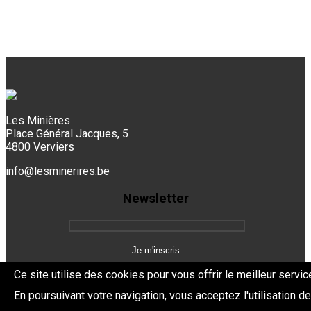
Les Minières
Place Général Jacques, 5
4800 Verviers
info@lesminerires.be
Newsletter
Ce site utilise des cookies pour vous offrir le meilleur servic
En poursuivant votre navigation, vous acceptez l'utilisation d
Copyright 2026 Les Mine'Rires -
Politique de confidentialité